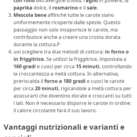
con l’olio
extravergine d’oliva, l’
aglio
in polvere, la
paprika
dolce, il
rosmarino
e il
sale
.
Mescola bene
affinché tutte le carote siano
uniformemente ricoperte dalle spezie. Questo
passaggio non solo insaporisce le carote, ma
contribuisce anche a creare una crosta dorata
durante la cottura.P
uoi scegliere tra due metodi di cottura:
in forno o
in friggitrice
. Se utilizzi la friggitrice, impostala a
160 gradi
e cuoci per circa
15 minuti
, controllando
la croccantezza a metà cottura. In alternativa,
preriscalda il
forno a 180 gradi
e cuoci le carote
per circa
20 minuti
, rigirandole a metà cottura per
assicurarti che diventino dorate e croccanti su tutti
i lati. Non è necessario disporre le carote in ordine:
il calore circolante farà il suo lavoro.
Vantaggi nutrizionali e varianti e