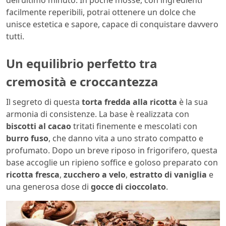
dell’ultimo minuto. In poche mosse, con ingredienti
facilmente reperibili, potrai ottenere un dolce che
unisce estetica e sapore, capace di conquistare davvero
tutti.
Un equilibrio perfetto tra
cremosità e croccantezza
Il segreto di questa
torta fredda alla ricotta
è la sua
armonia di consistenze. La base è realizzata con
biscotti al cacao
tritati finemente e mescolati con
burro fuso
, che danno vita a uno strato compatto e
profumato. Dopo un breve riposo in frigorifero, questa
base accoglie un ripieno soffice e goloso preparato con
ricotta fresca
,
zucchero a velo
,
estratto di vaniglia
e
una generosa dose di
gocce di cioccolato
.