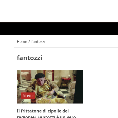
/
Home
fantozzi
fantozzi
Ricette
Il frittatone di cipolle del
ragionier Fantozzi è un vero