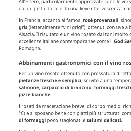
All’estero, particolarmente apprezzate sono le ve
da un gusto dolce e da una lieve effervescenza, co
In Francia, accanto ai famosi
rosé provenzali
, sin
gris
(letteralmente “vini grigi”), ottenuti con uve a
Alsazia. Il risultato è un vino rosato dai toni molt
eccellenze italiane contemporanee come il
God Sav
Romagna.
Abbinamenti gastronomici con il vino ro
Per un vino rosato ottenuto con pressatura diretta,
pietanze fresche e semplici
, servito a una tempe
salmone, carpaccio di branzino, formaggi fresch
pizze bianche.
I rosati da macerazione breve, di corpo medio, ri
°C) e si sposano bene con piatti più strutturati co
di formaggi
poco stagionati e
salumi delicati.