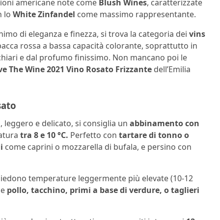
rsioni americane note come
Blush Wines
, caratterizzate
n lo
White Zinfandel
come massimo rappresentante.
onimo di eleganza e finezza, si trova la categoria dei
vins
 bacca rossa a bassa capacità colorante, soprattutto in
o chiari e dal profumo finissimo. Non mancano poi le
e The Wine 2021 Vino Rosato Frizzante
dell’Emilia
sato
 leggero e delicato, si consiglia un
abbinamento con
ratura
tra 8 e 10 °C.
Perfetto con
tartare di tonno o
i
come caprini o mozzarella di bufala, e persino con
chiedono temperature leggermente più elevate (10-12
me
pollo, tacchino, primi a base di verdure, o taglieri