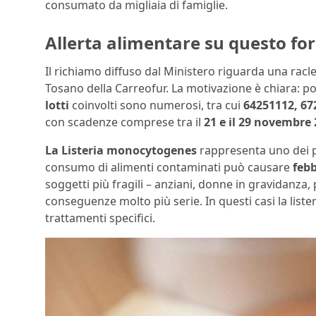
consumato da migliaia di famiglie.
Allerta alimentare su questo fo
Il richiamo diffuso dal Ministero riguarda una rac
Tosano della Carreofur. La motivazione è chiara: p
lotti
coinvolti sono numerosi, tra cui
64251112, 67
con scadenze comprese tra il
21 e il 29 novembre 
La Listeria monocytogenes
rappresenta uno dei p
consumo di alimenti contaminati può causare
febb
soggetti più fragili – anziani, donne in gravidan
conseguenze molto più serie. In questi casi la lis
trattamenti specifici.