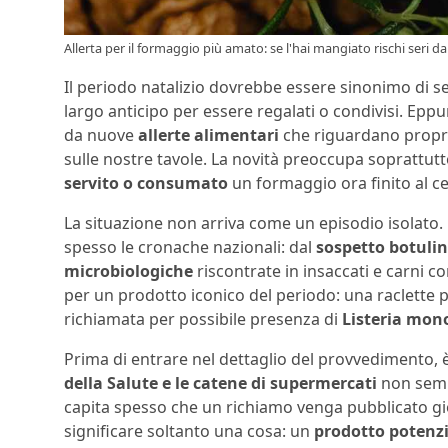
Allerta per il formaggio più amato: se l'hai mangiato rischi seri dan
Il periodo natalizio dovrebbe essere sinonimo di ser
largo anticipo per essere regalati o condivisi. Eppu
da nuove
allerte alimentari
che riguardano proprio
sulle nostre tavole. La novità preoccupa soprattu
servito o consumato
un formaggio ora finito al ce
La situazione non arriva come un episodio isolato. N
spesso le cronache nazionali: dal
sospetto botuli
microbiologiche
riscontrate in insaccati e carni c
per un prodotto iconico del periodo: una raclette
richiamata per possibile presenza di
Listeria mon
Prima di entrare nel dettaglio del provvedimento, 
della Salute e le catene di supermercati
non semp
capita spesso che un richiamo venga pubblicato gio
significare soltanto una cosa: un
prodotto potenzi