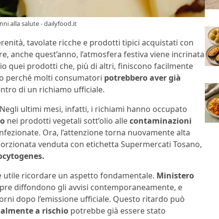
ni alla salute - dailyfood.it
enità, tavolate ricche e prodotti tipici acquistati con
re, anche quest’anno, l’atmosfera festiva viene incrinata
 quei prodotti che, più di altri, finiscono facilmente
tto perché molti consumatori
potrebbero aver già
ntro di un richiamo ufficiale.
egli ultimi mesi, infatti, i richiami hanno occupato
no
nei prodotti vegetali sott’olio alle
contaminazioni
onfezionate. Ora, l’attenzione torna nuovamente alta
 porzionata venduta con etichetta Supermercati Tosano,
ocytogenes.
è utile ricordare un aspetto fondamentale.
Ministero
re diffondono gli avvisi contemporaneamente, e
rni dopo l’emissione ufficiale. Questo ritardo può
almente a rischio
potrebbe già essere stato