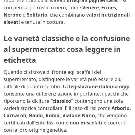
rappresentata dalle varietà
integrali pigmentate
: risi
con pericarpo rosso o nero, come
Venere
,
Ermes
,
Nerone
o
Solitario
, che combinano
valori nutrizionali
elevati
e tenuta in cottura.
Le varietà classiche e la confusione
al supermercato: cosa leggere in
etichetta
Quando ci si trova di fronte agli scaffali del
supermercato, distinguere le varietà può essere più
difficile di quanto sembri. La
legislazione italiana
oggi
consente una differenziazione importante: i pacchi che
riportano la dicitura
“classico”
contengono una sola
varietà storica controllata. È il caso di risi come
Arborio,
Carnaroli, Baldo, Roma, Vialone Nano
, che vengono
certificati dall’Ente Risi come
non miscelati
e coerenti
con la loro origine genetica.