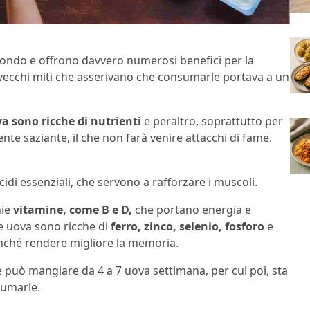
mondo e offrono davvero numerosi benefici per la
o vecchi miti che asserivano che consumarle portava a un
a sono ricche di nutrienti
e peraltro, soprattutto per
ente saziante, il che non farà venire attacchi di fame.
di essenziali, che servono a rafforzare i muscoli.
ie
vitamine, come B e D,
che portano energia e
e uova sono ricche di
ferro, zinco, selenio,
fosforo
e
nché rendere migliore la memoria.
 può mangiare da 4 a 7 uova settimana, per cui poi, sta
sumarle.