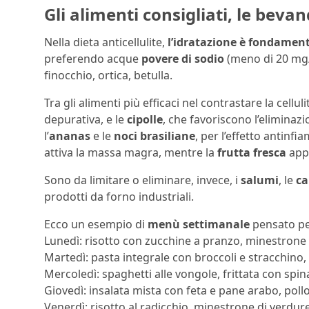
Gli alimenti consigliati, le bev
Nella dieta anticellulite,
l’idratazione è fondamen
preferendo acque
povere di sodio
(meno di 20 mg/
finocchio, ortica, betulla.
Tra gli alimenti più efficaci nel contrastare la celluli
depurativa, e le
cipolle
, che favoriscono l’eliminazi
l’
ananas
e le
noci brasiliane
, per l’effetto antinf
attiva la massa magra, mentre la
frutta fresca
appo
Sono da limitare o eliminare, invece, i
salumi
, le
ca
prodotti da forno industriali.
Ecco un esempio di
menù settimanale
pensato pe
Lunedì: risotto con zucchine a pranzo, minestrone 
Martedì: pasta integrale con broccoli e stracchino,
Mercoledì: spaghetti alle vongole, frittata con spinac
Giovedì: insalata mista con feta e pane arabo, pollo
Venerdì: risotto al radicchio, minestrone di verdure