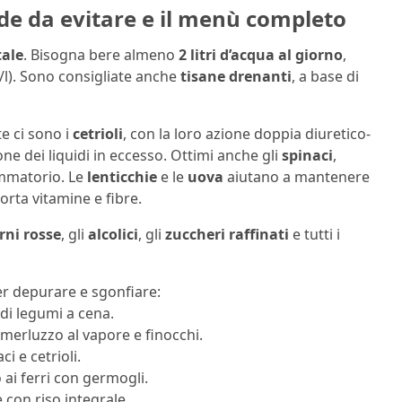
ande da evitare e il menù completo
tale
. Bisogna bere almeno
2 litri d’acqua al giorno
,
l). Sono consigliate anche
tisane drenanti
, a base di
te ci sono i
cetrioli
, con la loro azione doppia diuretico-
one dei liquidi in eccesso. Ottimi anche gli
spinaci
,
iammatorio. Le
lenticchie
e le
uova
aiutano a mantenere
rta vitamine e fibre.
rni rosse
, gli
alcolici
, gli
zuccheri raffinati
e tutti i
r depurare e sgonfiare:
di legumi a cena.
 merluzzo al vapore e finocchi.
i e cetrioli.
 ai ferri con germogli.
 con riso integrale.