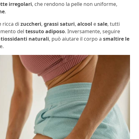
tte irregolari
, che rendono la pelle non uniforme,
me
.
 ricca di
zuccheri
,
grassi saturi
,
alcool
e
sale
, tutti
umento del
tessuto adiposo
. Inversamente, seguire
tiossidanti naturali
, può aiutare il corpo a
smaltire le
e.