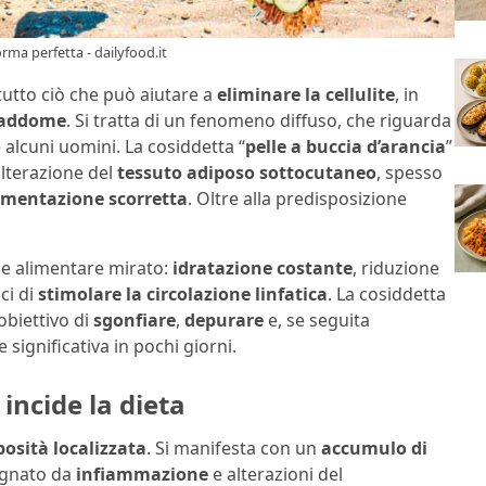
rma perfetta - dailyfood.it
 tutto ciò che può aiutare a
eliminare la cellulite
, in
addome
. Si tratta di un fenomeno diffuso, che riguarda
alcuni uomini. La cosiddetta “
pelle a buccia d’arancia
”
alterazione del
tessuto adiposo sottocutaneo
, spesso
imentazione scorretta
. Oltre alla predisposizione
me alimentare mirato:
idratazione costante
, riduzione
ci di
stimolare la circolazione linfatica
. La cosiddetta
’obiettivo di
sgonfiare
,
depurare
e, se seguita
significativa in pochi giorni.
 incide la dieta
posità localizzata
. Si manifesta con un
accumulo di
gnato da
infiammazione
e alterazioni del