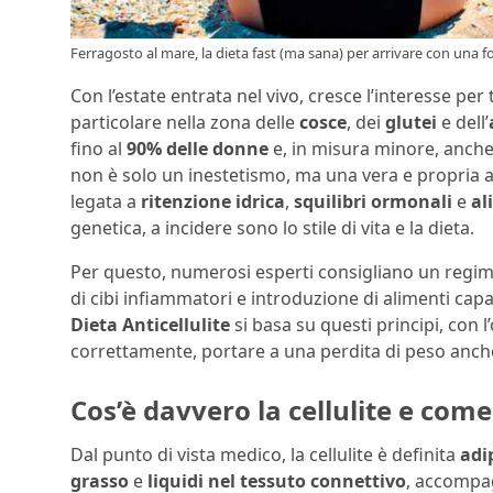
Ferragosto al mare, la dieta fast (ma sana) per arrivare con una fo
Con l’estate entrata nel vivo, cresce l’interesse per
particolare nella zona delle
cosce
, dei
glutei
e dell’
fino al
90% delle donne
e, in misura minore, anche 
non è solo un inestetismo, ma una vera e propria 
legata a
ritenzione idrica
,
squilibri ormonali
e
al
genetica, a incidere sono lo stile di vita e la dieta.
Per questo, numerosi esperti consigliano un regi
di cibi infiammatori e introduzione di alimenti capa
Dieta Anticellulite
si basa su questi principi, con l
correttamente, portare a una perdita di peso anche 
Cos’è davvero la cellulite e come
Dal punto di vista medico, la cellulite è definita
adi
grasso
e
liquidi nel tessuto connettivo
, accompa