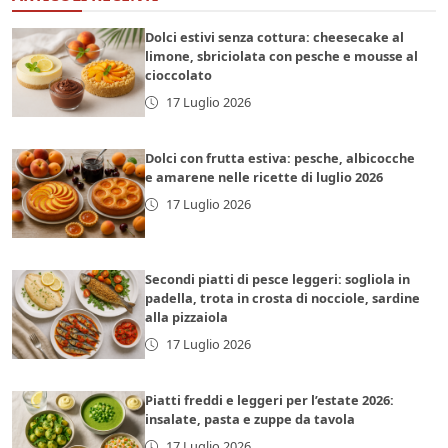
Dolci estivi senza cottura: cheesecake al
limone, sbriciolata con pesche e mousse al
cioccolato
17 Luglio 2026
Dolci con frutta estiva: pesche, albicocche
e amarene nelle ricette di luglio 2026
17 Luglio 2026
Secondi piatti di pesce leggeri: sogliola in
padella, trota in crosta di nocciole, sardine
alla pizzaiola
17 Luglio 2026
Piatti freddi e leggeri per l’estate 2026:
insalate, pasta e zuppe da tavola
17 Luglio 2026