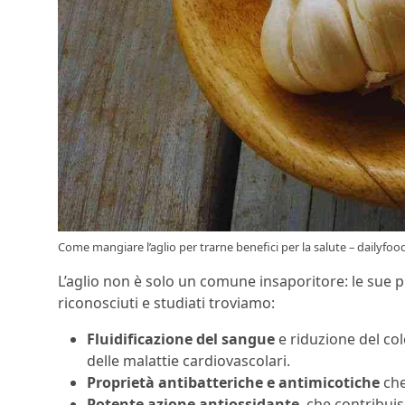
Come mangiare l’aglio per trarne benefici per la salute – dailyfood
L’aglio non è solo un comune insaporitore: le sue pr
riconosciuti e studiati troviamo:
Fluidificazione del sangue
e riduzione del col
delle malattie cardiovascolari.
Proprietà antibatteriche e antimicotiche
che
Potente azione antiossidante
, che contribuis