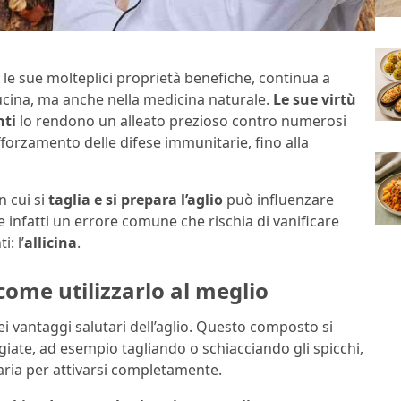
er le sue molteplici proprietà benefiche, continua a
cina, ma anche nella medicina naturale.
Le sue virtù
nti
lo rendono un alleato prezioso contro numerosi
fforzamento delle difese immunitarie, fino alla
n cui si
taglia e si prepara l’aglio
può influenzare
ste infatti un errore comune che rischia di vanificare
: l’
allicina
.
come utilizzarlo al meglio
 dei vantaggi salutari dell’aglio. Questo composto si
iate, ad esempio tagliando o schiacciando gli spicchi,
’aria per attivarsi completamente.