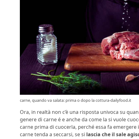
carne, quando va salata: prima o dopo la cottura-dailyfood.it
Ora, in realtà non c’è una risposta univoca su qua
genere di carne é e anche da come la si vuole cuoc
carne prima di cuocerla, perché essa fa emergere i
carne tenda a seccarsi, se si
lascia che il sale agi