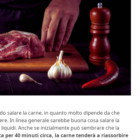
ndo salare la carne, in quanto molto dipende da che
ere. In linea generale sarebbe buona cosa salare la
 liquidi. Anche se inizialmente può sembrare che la
sca per 40 minuti circa, la carne tenderà a riassorbire