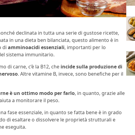
nonché declinata in tutta una serie di gustose ricette,
umata in una dieta ben bilanciata, questo alimento è in
o di
amminoacidi essenziali
, importanti per lo
el sistema immunitario.
o di carne, c’è la B12, che
incide sulla produzione di
 nervoso
. Altre vitamine B, invece, sono benefiche per il
rne è un ottimo modo per farlo
, in quanto, grazie alle
aiuta a monitorare il peso.
na fase essenziale, in quanto se fatta bene è in grado
ado di esaltare o dissolvere le proprietà strutturali e
ne eseguita.