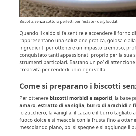
Biscotti, senza cottura perfetti per l'estate - dailyfood.it
Quando il caldo si fa sentire e accendere il forno 
rappresentano una soluzione pratica, golosa e alla 
ingredienti per ottenere un impasto cremoso, pro
conquistato tanti appassionati proprio per la sua
strumenti particolari. Bastano un po’ di attenzione 
creatività per renderli unici ogni volta.
Come si preparano i biscotti sen
Per ottenere
biscotti morbidi e saporiti
, la base 
amaro
,
estratto di vaniglia
,
burro di arachidi
e
f
lo zucchero, la vaniglia, il cacao e il burro tagliato
fuoco dolce e si mescola con la frusta fino a otten
mescolando piano, poi si spegne e si aggiunge il bu