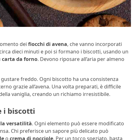
 momento dei
fiocchi di avena
, che vanno incorporati
 circa dieci minuti e poi si formano i biscotti, usando un
u
carta da forno
. Devono riposare all’aria per almeno
a gustare freddo. Ogni biscotto ha una consistenza
rno grazie all’avena. Una volta preparati, è difficile
ella vaniglia, creando un richiamo irresistibile.
i biscotti
è
la versatilità
. Ogni elemento può essere modificato
ensa. Chi preferisce un sapore più delicato può
le
o
crema di nocciole
. Per un tocco speziato, basta