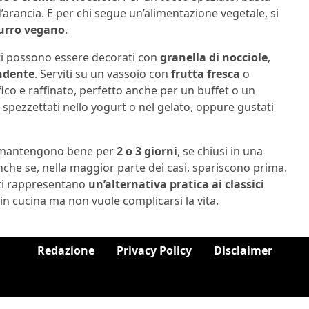
’arancia. E per chi segue un’alimentazione vegetale, si
urro vegano
.
tti possono essere decorati con
granella di nocciole
,
ondente
. Serviti su un vassoio con
frutta fresca
o
ico e raffinato, perfetto anche per un buffet o un
 spezzettati nello yogurt o nel gelato, oppure gustati
 si mantengono bene per
2 o 3 giorni
, se chiusi in una
 Anche se, nella maggior parte dei casi, spariscono prima.
tti rappresentano
un’alternativa pratica ai classici
in cucina ma non vuole complicarsi la vita.
Redazione
Privacy Policy
Disclaimer