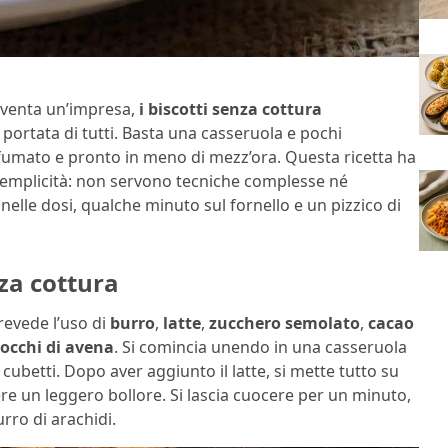
diventa un’impresa,
i biscotti senza cottura
portata di tutti. Basta una casseruola e pochi
fumato e pronto in meno di mezz’ora. Questa ricetta ha
 semplicità: non servono tecniche complesse né
nelle dosi, qualche minuto sul fornello e un pizzico di
za cottura
prevede l’uso di
burro
,
latte
,
zucchero semolato
,
cacao
iocchi di avena
. Si comincia unendo in una casseruola
 a cubetti. Dopo aver aggiunto il latte, si mette tutto su
ere un leggero bollore. Si lascia cuocere per un minuto,
rro di arachidi.