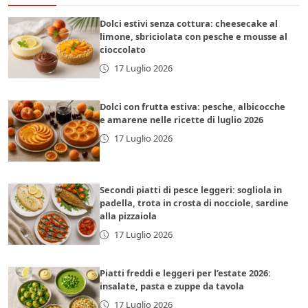
Dolci estivi senza cottura: cheesecake al
limone, sbriciolata con pesche e mousse al
cioccolato
17 Luglio 2026
Dolci con frutta estiva: pesche, albicocche
e amarene nelle ricette di luglio 2026
17 Luglio 2026
Secondi piatti di pesce leggeri: sogliola in
padella, trota in crosta di nocciole, sardine
alla pizzaiola
17 Luglio 2026
Piatti freddi e leggeri per l’estate 2026:
insalate, pasta e zuppe da tavola
17 Luglio 2026