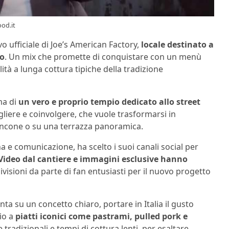
ood.it
vo ufficiale di Joe’s American Factory,
locale destinato a
no
. Un mix che promette di conquistare con un menù
ità a lunga cottura tipiche della tradizione
ma di
un vero e proprio tempio dedicato allo street
liere e coinvolgere, che vuole trasformarsi in
bancone o su una terrazza panoramica.
a e comunicazione, ha scelto i suoi canali social per
Video dal cantiere e immagini esclusive hanno
isioni da parte di fan entusiasti per il nuovo progetto
punta su un concetto chiaro, portare in Italia il gusto
zio a
piatti iconici come pastrami, pulled pork e
tradizionali e tempi di cottura lenti, per esaltare