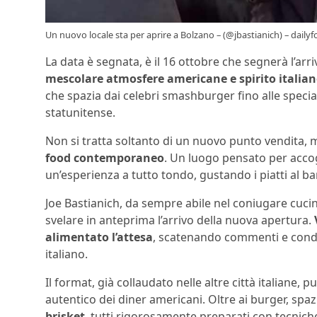
Un nuovo locale sta per aprire a Bolzano – (@jbastianich) – dailyf
La data è segnata, è il 16 ottobre che segnerà l’arri
mescolare atmosfere americane e spirito italia
che spazia dai celebri smashburger fino alle special
statunitense.
Non si tratta soltanto di un nuovo punto vendita, 
food contemporaneo
. Un luogo pensato per accog
un’esperienza a tutto tondo, gustando i piatti al 
Joe Bastianich, da sempre abile nel coniugare cucin
svelare in anteprima l’arrivo della nuova apertura.
alimentato l’attesa
, scatenando commenti e condiv
italiano.
Il format, già collaudato nelle altre città italiane, 
autentico dei diner americani. Oltre ai burger, spa
brisket
, tutti rigorosamente preparati con tecniche 