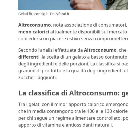
Gelati fit, consigli - Dailyfood.it
Altroconsumo
, nota associazione di consumatori,
meno calorici
attualmente disponibili sul mercato 
concedersi un piacere estivo senza compromettere 
Secondo l’analisi effettuata da
Altroconsumo
, che
different
i, la scelta di un gelato a basso contenuto
degli ingredienti e delle porzioni. La classifica si 
grammi di prodotto e la qualità degli ingredienti uti
zuccheri aggiunti.
La classifica di Altroconsumo: ge
Tra i gelati con il minor apporto calorico emergono i
che in media contengono tra le 100 e le 130 calori
per chi segue un regime alimentare controllato, poi
apporto di vitamine e antiossidanti naturali.