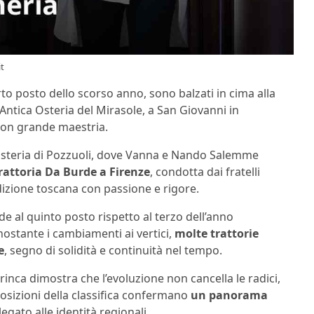
it
uarto posto dello scorso anno, sono balzati in cima alla
 Antica Osteria del Mirasole, a San Giovanni in
 con grande maestria.
 Osteria di Pozzuoli, dove Vanna e Nando Salemme
rattoria Da Burde a Firenze
, condotta dai fratelli
izione toscana con passione e rigore.
 al quinto posto rispetto al terzo dell’anno
ostante i cambiamenti ai vertici,
molte trattorie
e
, segno di solidità e continuità nel tempo.
rinca dimostra che l’evoluzione non cancella le radici,
osizioni della classifica confermano
un panorama
gato alle identità regionali.