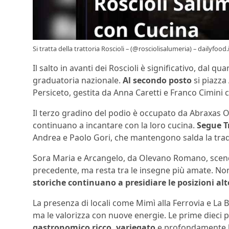
Si tratta della trattoria Roscioli – (@rosciolisalumeria) – dailyfood.
Il salto in avanti dei Roscioli è significativo, dal q
graduatoria nazionale.
Al secondo posto
si piazza
Persiceto, gestita da Anna Caretti e Franco Cimini
Il terzo gradino del podio è occupato da Abraxas
continuano a incantare con la loro cucina.
Segue T
Andrea e Paolo Gori, che mantengono salda la trad
Sora Maria e Arcangelo, da Olevano Romano, scende
precedente, ma resta tra le insegne più amate. Non
storiche continuano a presidiare le posizioni alt
La presenza di locali come Mimì alla Ferrovia e La B
ma le valorizza con nuove energie. Le prime dieci p
gastronomico ricco, variegato
e profondamente le