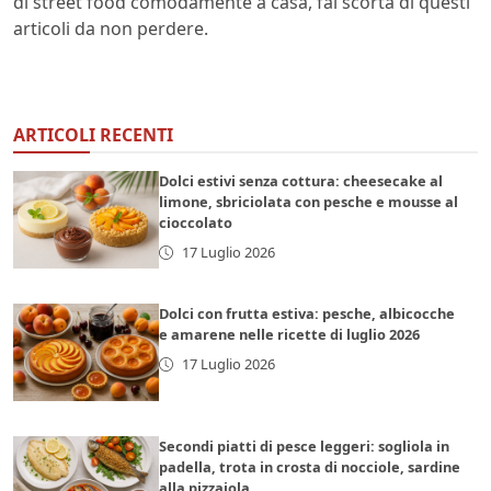
di street food comodamente a casa, fai scorta di questi
articoli da non perdere.
ARTICOLI RECENTI
Dolci estivi senza cottura: cheesecake al
limone, sbriciolata con pesche e mousse al
cioccolato
17 Luglio 2026
Dolci con frutta estiva: pesche, albicocche
e amarene nelle ricette di luglio 2026
17 Luglio 2026
Secondi piatti di pesce leggeri: sogliola in
padella, trota in crosta di nocciole, sardine
alla pizzaiola