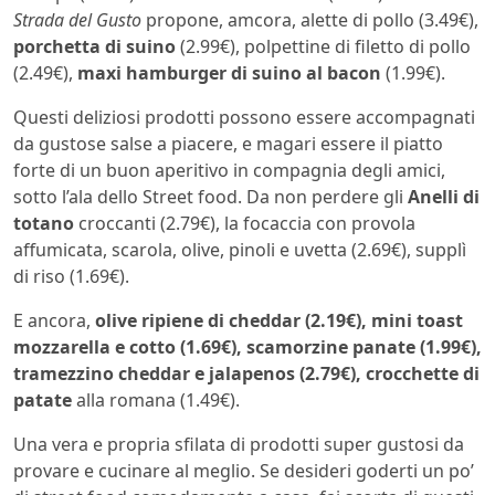
Strada del Gusto
propone, amcora, alette di pollo (3.49€),
porchetta di suino
(2.99€), polpettine di filetto di pollo
(2.49€),
maxi hamburger di suino al bacon
(1.99€).
Questi deliziosi prodotti possono essere accompagnati
da gustose salse a piacere, e magari essere il piatto
forte di un buon aperitivo in compagnia degli amici,
sotto l’ala dello Street food. Da non perdere gli
Anelli di
totano
croccanti (2.79€), la focaccia con provola
affumicata, scarola, olive, pinoli e uvetta (2.69€), supplì
di riso (1.69€).
E ancora,
olive ripiene di cheddar (2.19€), mini toast
mozzarella e cotto (1.69€), scamorzine panate (1.99€),
tramezzino cheddar e jalapenos (2.79€), crocchette di
patate
alla romana (1.49€).
Una vera e propria sfilata di prodotti super gustosi da
provare e cucinare al meglio. Se desideri goderti un po’