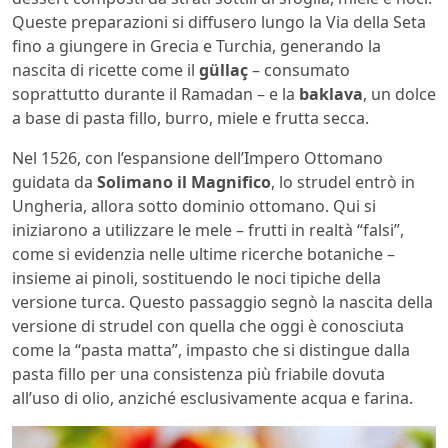
Queste preparazioni si diffusero lungo la Via della Seta
fino a giungere in Grecia e Turchia, generando la
nascita di ricette come il
güllaç
– consumato
soprattutto durante il Ramadan – e la
baklava
, un dolce
a base di pasta fillo, burro, miele e frutta secca.
Nel 1526, con l’espansione dell’Impero Ottomano
guidata da
Solimano il Magnifico
, lo strudel entrò in
Ungheria, allora sotto dominio ottomano. Qui si
iniziarono a utilizzare le mele – frutti in realtà “falsi”,
come si evidenzia nelle ultime ricerche botaniche –
insieme ai pinoli, sostituendo le noci tipiche della
versione turca. Questo passaggio segnò la nascita della
versione di strudel con quella che oggi è conosciuta
come la “pasta matta”, impasto che si distingue dalla
pasta fillo per una consistenza più friabile dovuta
all’uso di olio, anziché esclusivamente acqua e farina.