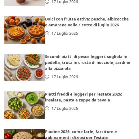
17 Luglio 2026
Dolci con frutta estiva: pesche, albicocche
e amarene nelle ricette di luglio 2026
17 Luglio 2026
Secondi piatti di pesce leggeri: sogliola in
padella, trota in crosta di nocciole, sardine
alla pizzaiola
17 Luglio 2026
Piatti freddi e leggeri per l’estate 2026:
insalate, pasta e zuppe da tavola
17 Luglio 2026
Piadine 2026: come farle, farciture e
abbinamenti sfiziosi per l’estate