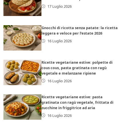
17 Luglio 2026
Gnocchi di ricotta senza patate: la ricetta
leggera e veloce per l’estate 2026
16 Luglio 2026
Ricette vegetariane estive: polpette di
cous cous, pasta gratinata con ragù
vegetale e melanzane ripiene
16 Luglio 2026
Ricette vegetariane estive: pasta
gratinata con ragù vegetale, frittata di
zucchine in friggitrice ad aria
16 Luglio 2026