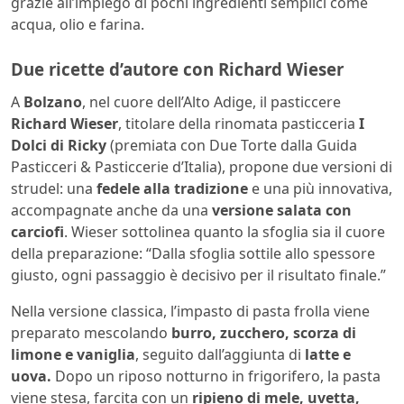
grazie all’impiego di pochi ingredienti semplici come
acqua, olio e farina.
Due ricette d’autore con Richard Wieser
A
Bolzano
, nel cuore dell’Alto Adige, il pasticcere
Richard Wieser
, titolare della rinomata pasticceria
I
Dolci di Ricky
(premiata con Due Torte dalla Guida
Pasticceri & Pasticcerie d’Italia), propone due versioni di
strudel: una
fedele alla tradizione
e una più innovativa,
accompagnate anche da una
versione salata con
carciofi
. Wieser sottolinea quanto la sfoglia sia il cuore
della preparazione: “Dalla sfoglia sottile allo spessore
giusto, ogni passaggio è decisivo per il risultato finale.”
Nella versione classica, l’impasto di pasta frolla viene
preparato mescolando
burro, zucchero, scorza di
limone e vaniglia
, seguito dall’aggiunta di
latte e
uova.
Dopo un riposo notturno in frigorifero, la pasta
viene stesa, farcita con un
ripieno di mele, uvetta,