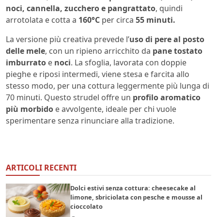
noci, cannella, zucchero e pangrattato
, quindi
arrotolata e cotta a
160°C
per circa
55 minuti.
La versione più creativa prevede l’
uso di pere al posto
delle mele
, con un ripieno arricchito da
pane tostato
imburrato
e
noci
. La sfoglia, lavorata con doppie
pieghe e riposi intermedi, viene stesa e farcita allo
stesso modo, per una cottura leggermente più lunga di
70 minuti. Questo strudel offre un
profilo aromatico
più morbido
e avvolgente, ideale per chi vuole
sperimentare senza rinunciare alla tradizione.
ARTICOLI RECENTI
Dolci estivi senza cottura: cheesecake al
limone, sbriciolata con pesche e mousse al
cioccolato