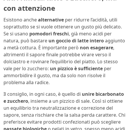
con attenzione
Esistono anche
alternative
per ridurre l’acidità, utili
soprattutto se si vuole ottenere un gusto più delicato.
Se si usano
pomodori freschi
, già meno acidi per
natura, può bastare
un goccio di latte intero
aggiunto
a metà cottura. È importante però
non esagerare
,
altrimenti il sapore finale potrebbe virare verso il
dolciastro e rovinare l’equilibrio del piatto. Lo stesso
vale per lo zucchero:
un pizzico è sufficiente
per
ammorbidire il gusto, ma da solo non risolve il
problema alla radice.
Il consiglio, in ogni caso, è quello di
unire bicarbonato
e zucchero
, insieme a un pizzico di sale. Così si ottiene
un equilibrio tra neutralizzazione e correzione del
sapore, senza rischiare che la salsa perda carattere. Chi
preferisce evitare prodotti confezionati può scegliere
passate biologiche
o pelati in vetro, spesso meno acidi