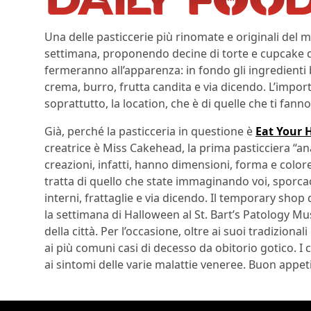
Una delle pasticcerie più rinomate e originali del
settimana, proponendo decine di torte e cupcake di n
fermeranno all’apparenza: in fondo gli ingredienti
crema, burro, frutta candita e via dicendo. L’impor
soprattutto, la location, che è di quelle che ti fan
Già, perché la pasticceria in questione è
Eat Your 
creatrice è Miss Cakehead, la prima pasticciera “a
creazioni, infatti, hanno dimensioni, forma e color
tratta di quello che state immaginando voi, sporcac
interni, frattaglie e via dicendo. Il temporary shop 
la settimana di Halloween al St. Bart’s Patology M
della città. Per l’occasione, oltre ai suoi tradizional
ai più comuni casi di decesso da obitorio gotico. I
ai sintomi delle varie malattie veneree. Buon appeti