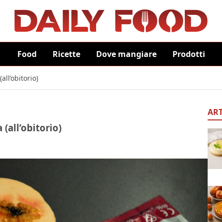
Food
Ricette
Dove mangiare
Prodotti
ll’obitorio)
ART
(all’obitorio)