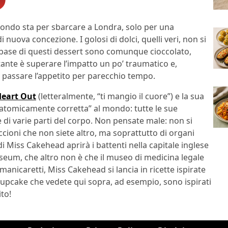
 mondo sta per sbarcare a Londra, solo per una
uova concezione. I golosi di dolci, quelli veri, non si
 base di questi dessert sono comunque cioccolato,
tante è superare l’impatto un po’ traumatico e,
no passare l’appetito per parecchio tempo.
Heart Out
(letteralmente, “ti mangio il cuore”) e la sua
natomicamente corretta” al mondo: tutte le sue
e di varie parti del corpo. Non pensate male: non si
cioni che non siete altro, ma soprattutto di organi
di Miss Cakehead aprirà i battenti nella capitale inglese
useum, che altro non è che il museo di medicina legale
i manicaretti, Miss Cakehead si lancia in ricette ispirate
 cupcake che vedete qui sopra, ad esempio, sono ispirati
to!