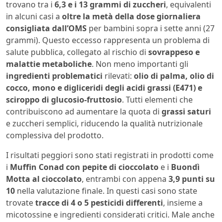
trovano tra i
6,3 e i 13 grammi di zuccheri
, equivalenti
in alcuni casi a
oltre la metà della dose giornaliera
consigliata dall’OMS
per bambini sopra i sette anni (27
grammi). Questo eccesso rappresenta un problema di
salute pubblica, collegato al rischio di
sovrappeso e
malattie metaboliche
. Non meno importanti gli
ingredienti problematici
rilevati:
olio di palma, olio di
cocco, mono e digliceridi degli acidi grassi (E471) e
sciroppo di glucosio-fruttosio
. Tutti elementi che
contribuiscono ad aumentare la quota di
grassi saturi
e zuccheri semplici, riducendo la qualità nutrizionale
complessiva del prodotto.
I risultati peggiori sono stati registrati in prodotti come
i
Muffin Conad con pepite di cioccolato
e i
Buondì
Motta al cioccolato
, entrambi con appena
3,9 punti su
10
nella valutazione finale. In questi casi sono state
trovate
tracce di 4 o 5 pesticidi differenti
, insieme a
micotossine e ingredienti considerati critici. Male anche