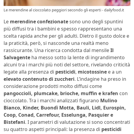
Le merendine al cioccolato peggiori secondo gli esperti - dailyfood.it
Le
merendine confezionate
sono uno degli spuntini
più diffusi tra i bambini e spesso rappresentano una
scelta rapida anche per gli adulti. Dietro il gusto dolce e
la praticità, però, si nasconde una realtà meno
rassicurante. Una ricerca condotta dal mensile
Il
Salvagente
ha messo sotto la lente di ingrandimento
alcuni tra i marchi più noti del settore, rivelando criticità
legate alla presenza di
pesticidi
,
micotossine
e a un
elevato contenuto di zuccheri
. L’indagine ha preso in
considerazione prodotti molto diffusi come
pangoccioli, plumcake, brioche, muffin e krafen
con
cioccolato. Tra i marchi analizzati figurano
Mulino
Bianco, Kinder, Buondì Motta, Bauli, Lidl, Eurospin,
Coop, Conad, Carrefour, Esselunga, Pasquier e
Bistefani
. I parametri di valutazione si sono concentrati
su quattro aspetti principali: la presenza di
pesticidi