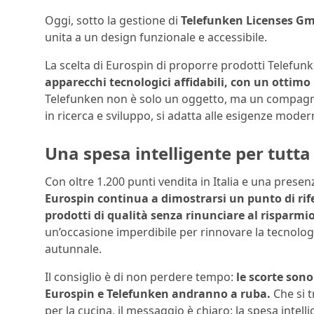
Oggi, sotto la gestione di
Telefunken Licenses G
unita a un design funzionale e accessibile.
La scelta di Eurospin di proporre prodotti Telefun
apparecchi tecnologici affidabili, con un ottimo
Telefunken non è solo un oggetto, ma un compagno 
in ricerca e sviluppo, si adatta alle esigenze mode
Una spesa intelligente per tutta 
Con oltre 1.200 punti vendita in Italia e una presen
Eurospin continua a dimostrarsi un punto di ri
prodotti di qualità senza rinunciare al risparmi
un’occasione imperdibile per rinnovare la tecnolog
autunnale.
Il consiglio è di non perdere tempo:
le scorte sono 
Eurospin e Telefunken andranno a ruba.
Che si t
per la cucina, il messaggio è chiaro: la spesa intel