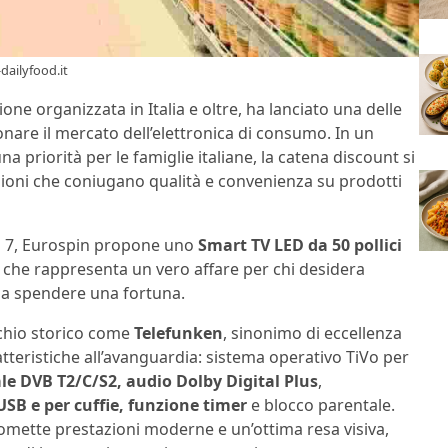
dailyfood.it
ione organizzata in Italia e oltre, ha lanciato una delle
ionare il mercato dell’elettronica di consumo. In un
na priorità per le famiglie italiane, la catena discount si
ioni che coniugano qualità e convenienza su prodotti
ca 7, Eurospin propone uno
Smart TV LED da 50 pollici
 che rappresenta un vero affare per chi desidera
za spendere una fortuna.
rchio storico come
Telefunken
, sinonimo di eccellenza
ratteristiche all’avanguardia: sistema operativo TiVo per
le DVB T2/C/S2, audio Dolby Digital Plus
,
SB e per cuffie, funzione timer
e blocco parentale.
romette prestazioni moderne e un’ottima resa visiva,