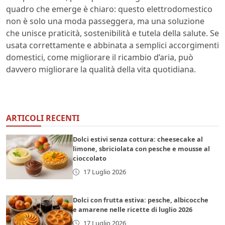
quadro che emerge è chiaro: questo elettrodomestico
non è solo una moda passeggera, ma una soluzione
che unisce praticità, sostenibilità e tutela della salute. Se
usata correttamente e abbinata a semplici accorgimenti
domestici, come migliorare il ricambio d’aria, può
davvero migliorare la qualità della vita quotidiana.
ARTICOLI RECENTI
Dolci estivi senza cottura: cheesecake al
limone, sbriciolata con pesche e mousse al
cioccolato
17 Luglio 2026
Dolci con frutta estiva: pesche, albicocche
e amarene nelle ricette di luglio 2026
17 Luglio 2026