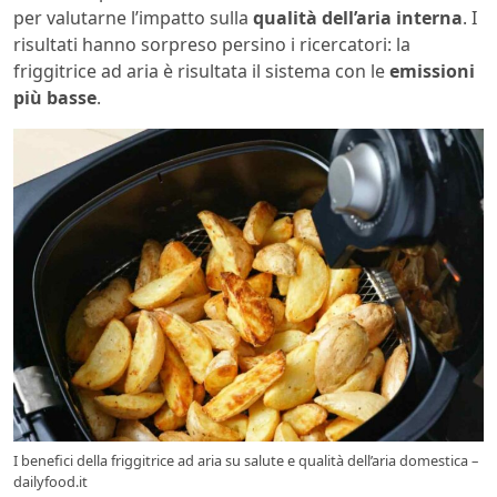
per valutarne l’impatto sulla
qualità dell’aria interna
. I
risultati hanno sorpreso persino i ricercatori: la
friggitrice ad aria è risultata il sistema con le
emissioni
più basse
.
I benefici della friggitrice ad aria su salute e qualità dell’aria domestica –
dailyfood.it