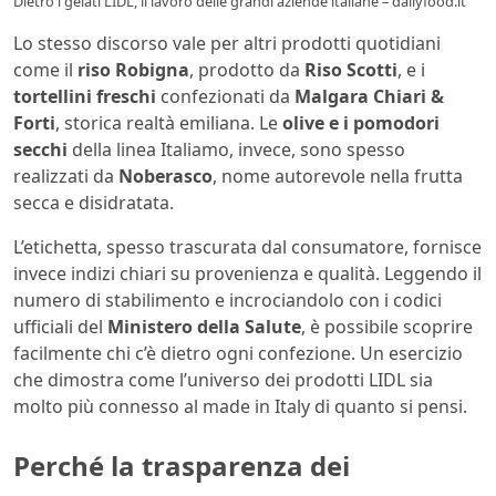
Dietro i gelati LIDL, il lavoro delle grandi aziende italiane – dailyfood.it
Lo stesso discorso vale per altri prodotti quotidiani
come il
riso Robigna
, prodotto da
Riso Scotti
, e i
tortellini freschi
confezionati da
Malgara Chiari &
Forti
, storica realtà emiliana. Le
olive e i pomodori
secchi
della linea Italiamo, invece, sono spesso
realizzati da
Noberasco
, nome autorevole nella frutta
secca e disidratata.
L’etichetta, spesso trascurata dal consumatore, fornisce
invece indizi chiari su provenienza e qualità. Leggendo il
numero di stabilimento e incrociandolo con i codici
ufficiali del
Ministero della Salute
, è possibile scoprire
facilmente chi c’è dietro ogni confezione. Un esercizio
che dimostra come l’universo dei prodotti LIDL sia
molto più connesso al made in Italy di quanto si pensi.
Perché la trasparenza dei