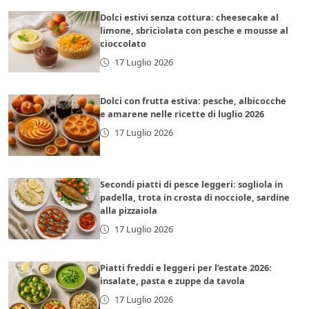
Dolci estivi senza cottura: cheesecake al
limone, sbriciolata con pesche e mousse al
cioccolato
17 Luglio 2026
Dolci con frutta estiva: pesche, albicocche
e amarene nelle ricette di luglio 2026
17 Luglio 2026
Secondi piatti di pesce leggeri: sogliola in
padella, trota in crosta di nocciole, sardine
alla pizzaiola
17 Luglio 2026
Piatti freddi e leggeri per l’estate 2026:
insalate, pasta e zuppe da tavola
17 Luglio 2026