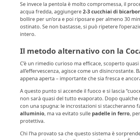
Se invece la pentola è molto compromessa, il proc
acqua fredda, aggiungere
2-3 cucchiai di bicarbo
bollire per un’ora e poi riposare per almeno 30 minu
ostinato. Se non bastasse, si può ripetere l’operaz
intero.
Il metodo alternativo con la Coc
C’è un rimedio curioso ma efficace, scoperto quasi 
all’effervescenza, agisce come un disincrostante. B
appena aperta – importante che sia fresca e ancora 
A questo punto si accende il fuoco e si lascia “cuoc
non sarà quasi del tutto evaporato. Dopo qualche 
con una spugna: le incrostazioni si staccheranno 
alluminio
, ma va evitato sulle
padelle in ferro
, pe
protettiva.
Chi l’ha provato sa che questo sistema è sorprende