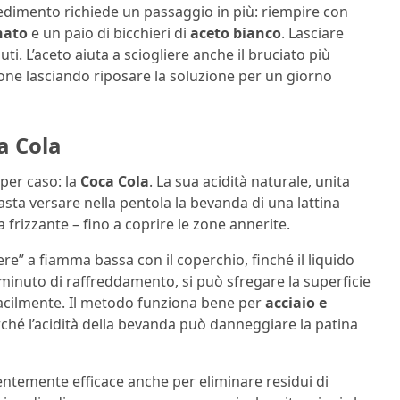
edimento richiede un passaggio in più: riempire con
nato
e un paio di bicchieri di
aceto bianco
. Lasciare
ti. L’aceto aiuta a sciogliere anche il bruciato più
ione lasciando riposare la soluzione per un giorno
a Cola
per caso: la
Coca Cola
. La sua acidità naturale, unita
asta versare nella pentola la bevanda di una lattina
frizzante – fino a coprire le zone annerite.
ere” a fiamma bassa con il coperchio, finché il liquido
minuto di raffreddamento, si può sfregare la superficie
facilmente. Il metodo funziona bene per
acciaio e
rché l’acidità della bevanda può danneggiare la patina
ntemente efficace anche per eliminare residui di