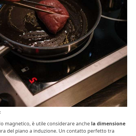
t
ondo magnetico, è utile considerare anche
la dimensione
ura del piano a induzione. Un contatto perfetto tra