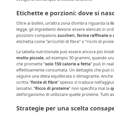
Etichette e porzioni: dove si na
Oltre ai bollini, un’altra zona d’ombra riguarda la
l
legge, gli ingredienti devono essere elencati in or
posizioni compaiono
zuccheri, farine raffinate o 
etichetta come “arricchiti di fibre” o “ricchi di prote
La tabella nutrizionale può essere ancora più insidio
molto piccole
, ad esempio 30 grammi, quando una
che promette “
solo 150 calorie a fetta
” può in rea
effettivamente consumata. Un dettaglio che può co
seguire una dieta equilibrata o dimagrante. Anche
scritta “
fonte di fibre
” spesso si traduce nell’aggiunt
lassativi. “
Ricco di proteine
” non specifica mai la
q
dell’organismo di utilizzare quelle proteine. Tutti as
Strategie per una scelta consap