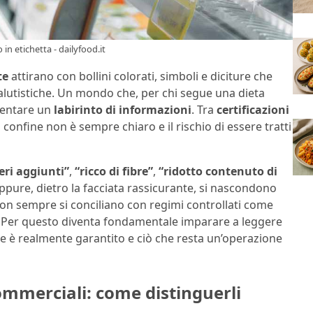
in etichetta - dailyfood.it
te
attirano con bollini colorati, simboli e diciture che
alutistiche. Un mondo che, per chi segue una dieta
ventare un
labirinto di informazioni
. Tra
certificazioni
il confine non è sempre chiaro e il rischio di essere tratti
eri aggiunti”
,
“ricco di fibre”
,
“ridotto contenuto di
Eppure, dietro la facciata rassicurante, si nascondono
on sempre si conciliano con regimi controllati come
a. Per questo diventa fondamentale imparare a leggere
he è realmente garantito e ciò che resta un’operazione
 commerciali: come distinguerli