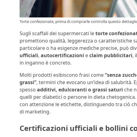
Torte confezionate, prima di comprarle controlla questo dettaglio 
Sugli scaffali dei supermercati le
torte confeziona
promettono qualità, leggerezza o caratteristiche s
particolare o ha esigenze mediche precise, può di
ufficiali
,
autocertificazioni
e
claim pubblicitari
, 
in inganno è concreto.
Molti prodotti esibiscono frasi come
“senza zucch
grassi”
, termini che evocano un’idea di salubrità. 
spesso
additivi, edulcoranti o grassi saturi
che n
quelli per diabetici o persone in dieta chetogenic
con attenzione le etichette, distinguendo tra ciò c
di marketing.
Certificazioni ufficiali e bollini