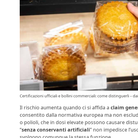
Certificazioni ufficiali e bollini commerciali: come distinguerli – da
Il rischio aumenta quando ci si affida a
claim gener
consentito dalla normativa europea ma non esclud
o polioli, che in dosi elevate possono causare distur
“
senza conservanti artificiali
” non impedisce l’us
svolgono comunque la stessa funzione.