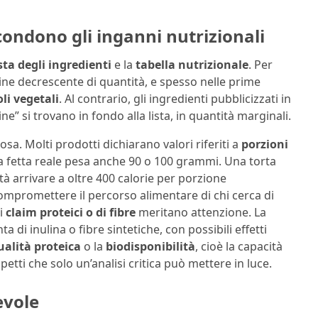
scondono gli inganni nutrizionali
ista degli ingredienti
e la
tabella nutrizionale
. Per
dine decrescente di quantità, e spesso nelle prime
oli vegetali
. Al contrario, gli ingredienti pubblicizzati in
ine” si trovano in fondo alla lista, in quantità marginali.
sa. Molti prodotti dichiarano valori riferiti a
porzioni
 fetta reale pesa anche 90 o 100 grammi. Una torta
ltà arrivare a oltre 400 calorie per porzione
mpromettere il percorso alimentare di chi cerca di
 i
claim proteici o di fibre
meritano attenzione. La
a di inulina o fibre sintetiche, con possibili effetti
ualità proteica
o la
biodisponibilità
, cioè la capacità
petti che solo un’analisi critica può mettere in luce.
evole