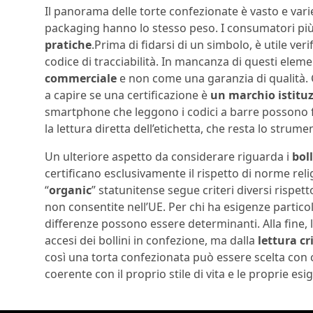
Il panorama delle torte confezionate è vasto e vari
packaging hanno lo stesso peso. I consumatori pi
pratiche
.Prima di fidarsi di un simbolo, è utile ver
codice di tracciabilità. In mancanza di questi eleme
commerciale
e non come una garanzia di qualità. C
a capire se una certificazione è
un marchio istitu
smartphone che leggono i codici a barre possono f
la lettura diretta dell’etichetta, che resta lo strume
Un ulteriore aspetto da considerare riguarda i
bol
certificano esclusivamente il rispetto di norme reli
“
organic
” statunitense segue criteri diversi risp
non consentite nell’UE. Per chi ha esigenze particol
differenze possono essere determinanti. Alla fine, 
accesi dei bollini in confezione, ma dalla
lettura cr
così una torta confezionata può essere scelta con
coerente con il proprio stile di vita e le proprie esi