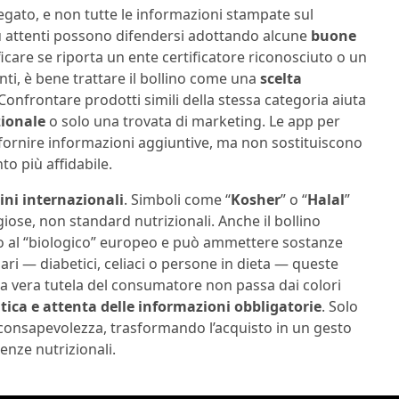
egato, e non tutte le informazioni stampate sul
ù attenti possono difendersi adottando alcune
buone
ificare se riporta un ente certificatore riconosciuto o un
nti, è bene trattare il bollino come una
scelta
onfrontare prodotti simili della stessa categoria aiuta
zionale
o solo una trovata di marketing. Le app per
ornire informazioni aggiuntive, ma non sostituiscono
nto più affidabile.
lini internazionali
. Simboli come “
Kosher
” o “
Halal
”
giose, non standard nutrizionali. Anche il bollino
etto al “biologico” europeo e può ammettere sostanze
ari — diabetici, celiaci o persone in dieta — queste
la vera tutela del consumatore non passa dai colori
itica e attenta delle informazioni obbligatorie
. Solo
 consapevolezza, trasformando l’acquisto in un gesto
genze nutrizionali.