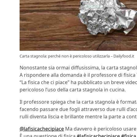
Carta stagnola: perché non è pericoloso utilizzarla – Dailyfood.it
Nonostante sia ormai diffusissima, la carta stagno
A rispondere alla domanda è il professore di fisica
“La fisica che ci piace” ha pubblicato un breve vid
pericoloso l’uso della carta stagnola in cucina.
Il professore spiega che la carta stagnola è formata
facendo passare due fogli attraverso due rulli d’acc
rulli diventa liscia e brillante mentre la parte a con
@lafisicachecipiace
Ma davvero è pericoloso usare
È una questione di fisica
#lafisicachecipiace
#fisica