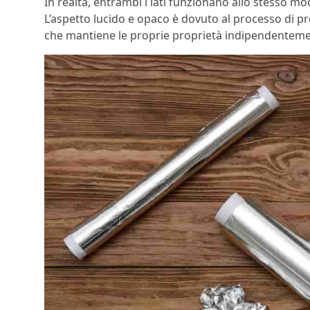
In realtà, entrambi i lati funzionano allo stesso mo
L’aspetto lucido e opaco è dovuto al processo di p
che mantiene le proprie proprietà indipendentement