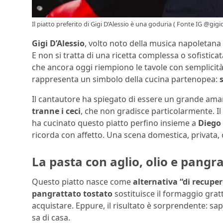
Il piatto preferito di Gigi D’Alessio è una goduria ( Fonte IG @gigid
Gigi D’Alessio
, volto noto della musica napoletana 
E non si tratta di una ricetta complessa o sofisticat
che ancora oggi riempiono le tavole con semplicità. 
rappresenta un simbolo della cucina partenopea:
Il cantautore ha spiegato di essere un grande ama
tranne i ceci
, che non gradisce particolarmente. I
ha cucinato questo piatto perfino insieme a
Diego
ricorda con affetto. Una scena domestica, privata, c
La pasta con aglio, olio e pangra
Questo piatto nasce come
alternativa “di recupe
pangrattato tostato
sostituisce il formaggio grat
acquistare. Eppure, il risultato è sorprendente: s
sa di casa.