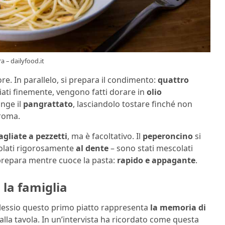
a – dailyfood.it
ore. In parallelo, si prepara il condimento:
quattro
liati finemente, vengono fatti dorare in
olio
nge il
pangrattato
, lasciandolo tostare finché non
aroma.
agliate a pezzetti
, ma è facoltativo. Il
peperoncino
si
scolati rigorosamente
al dente
– sono stati mescolati
 prepara mentre cuoce la pasta:
rapido e appagante
.
 la famiglia
’Alessio questo primo piatto rappresenta
la memoria di
alla tavola. In un’intervista ha ricordato come questa