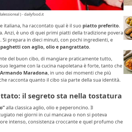
alessioreal ) - dailyfood.it
e italiana, ha raccontato qual è il suo
piatto preferito
.
a. Anzi, è uno di quei primi piatti della tradizione povera
Si prepara in dieci minuti, con pochi ingredienti, e
spaghetti con aglio, olio e pangrattato
.
nte del buon cibo, di mangiare praticamente tutto,
l suo legame con la cucina napoletana è forte, tanto che
 Armando Maradona
, in uno dei momenti che più
he racconta quanto il cibo sia parte della sua identità.
ttato: il segreto sta nella tostatura
ro”
alla classica aglio, olio e peperoncino. Il
tugiato nei giorni in cui mancava o non si poteva
apore intenso, consistenza croccante e quel profumo che