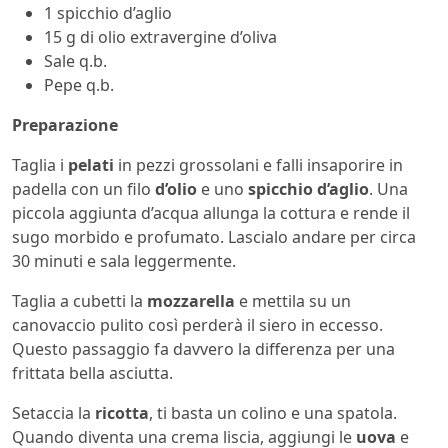
1 spicchio d’aglio
15 g di olio extravergine d’oliva
Sale q.b.
Pepe q.b.
Preparazione
Taglia i
pelati
in pezzi grossolani e falli insaporire in
padella con un filo
d’olio
e uno
spicchio d’aglio
. Una
piccola aggiunta d’acqua allunga la cottura e rende il
sugo morbido e profumato. Lascialo andare per circa
30 minuti e sala leggermente.
Taglia a cubetti la
mozzarella
e mettila su un
canovaccio pulito così perderà il siero in eccesso.
Questo passaggio fa davvero la differenza per una
frittata bella asciutta.
Setaccia la
ricotta
, ti basta un colino e una spatola.
Quando diventa una crema liscia, aggiungi le
uova
e