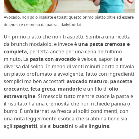
Avocado, non solo insalate e toast: questo primo piatto oltre ad essere
delizioso è cremoso da paura - dailyfood.it
Un primo piatto che non ti aspetti. Sembra una ricetta
da brunch modaiolo, e invece è
una pasta cremosa e
completa
, perfetta anche per una cena dell’ultimo
minuto. La
pasta con avocado
è veloce, saporita e
diversa dal solito. In meno di venti minuti porta a tavola
un piatto profumato e avvolgente, fatto con ingredienti
semplici ma ben accostati:
avocado maturo
,
pancetta
croccante
,
feta greca
,
mandorle
e un filo di
olio
extravergine
. Si mescola tutto mentre cuoce la pasta e
il risultato ha una cremosità che non richiede panna o
burro. È un’alternativa fresca ai soliti condimenti, con
una nota leggermente esotica che si abbina bene sia
agli
spaghetti
, sia ai
bucatini
o alle
linguine
.