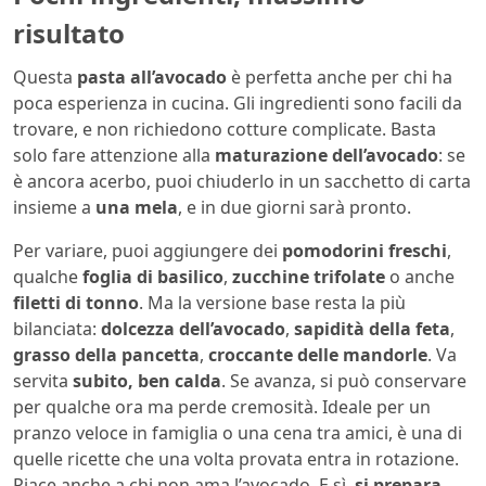
risultato
Questa
pasta all’avocado
è perfetta anche per chi ha
poca esperienza in cucina. Gli ingredienti sono facili da
trovare, e non richiedono cotture complicate. Basta
solo fare attenzione alla
maturazione dell’avocado
: se
è ancora acerbo, puoi chiuderlo in un sacchetto di carta
insieme a
una mela
, e in due giorni sarà pronto.
Per variare, puoi aggiungere dei
pomodorini freschi
,
qualche
foglia di basilico
,
zucchine trifolate
o anche
filetti di tonno
. Ma la versione base resta la più
bilanciata:
dolcezza dell’avocado
,
sapidità della feta
,
grasso della pancetta
,
croccante delle mandorle
. Va
servita
subito, ben calda
. Se avanza, si può conservare
per qualche ora ma perde cremosità. Ideale per un
pranzo veloce in famiglia o una cena tra amici, è una di
quelle ricette che una volta provata entra in rotazione.
Piace anche a chi non ama l’avocado. E sì,
si prepara