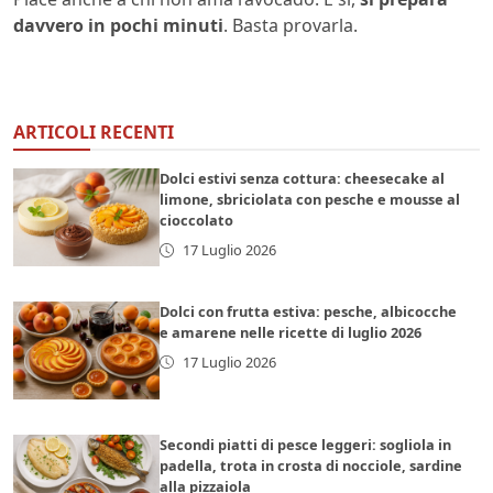
davvero in pochi minuti
. Basta provarla.
ARTICOLI RECENTI
Dolci estivi senza cottura: cheesecake al
limone, sbriciolata con pesche e mousse al
cioccolato
17 Luglio 2026
Dolci con frutta estiva: pesche, albicocche
e amarene nelle ricette di luglio 2026
17 Luglio 2026
Secondi piatti di pesce leggeri: sogliola in
padella, trota in crosta di nocciole, sardine
alla pizzaiola