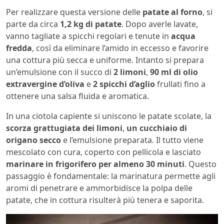
Per realizzare questa versione delle
patate al forno
, si
parte da circa
1,2 kg di patate
. Dopo averle lavate,
vanno tagliate a spicchi regolari e tenute in
acqua
fredda
, così da eliminare l’amido in eccesso e favorire
una cottura più secca e uniforme. Intanto si prepara
un’emulsione con il succo di
2 limoni
,
90 ml di olio
extravergine d’oliva
e
2 spicchi d’aglio
frullati fino a
ottenere una salsa fluida e aromatica.
In una ciotola capiente si uniscono le patate scolate, la
scorza grattugiata dei limoni
,
un cucchiaio di
origano secco
e l’emulsione preparata. Il tutto viene
mescolato con cura, coperto con pellicola e lasciato
marinare in frigorifero per almeno 30 minuti
. Questo
passaggio è fondamentale: la marinatura permette agli
aromi di penetrare e ammorbidisce la polpa delle
patate, che in cottura risulterà più tenera e saporita.