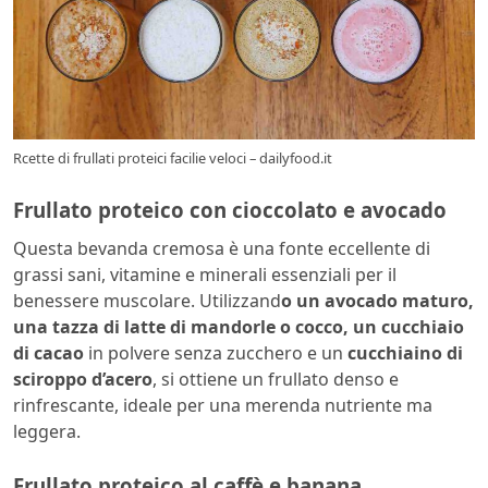
Rcette di frullati proteici facilie veloci – dailyfood.it
Frullato proteico con cioccolato e avocado
Questa bevanda cremosa è una fonte eccellente di
grassi sani, vitamine e minerali essenziali per il
benessere muscolare. Utilizzand
o un avocado maturo,
una tazza di latte di mandorle o cocco, un cucchiaio
di cacao
in polvere senza zucchero e un
cucchiaino di
sciroppo d’acero
, si ottiene un frullato denso e
rinfrescante, ideale per una merenda nutriente ma
leggera.
Frullato proteico al caffè e banana