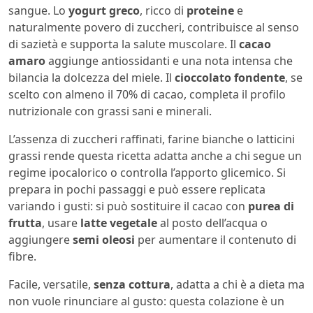
sangue. Lo
yogurt greco
, ricco di
proteine
e
naturalmente povero di zuccheri, contribuisce al senso
di sazietà e supporta la salute muscolare. Il
cacao
amaro
aggiunge antiossidanti e una nota intensa che
bilancia la dolcezza del miele. Il
cioccolato fondente
, se
scelto con almeno il 70% di cacao, completa il profilo
nutrizionale con grassi sani e minerali.
L’assenza di zuccheri raffinati, farine bianche o latticini
grassi rende questa ricetta adatta anche a chi segue un
regime ipocalorico o controlla l’apporto glicemico. Si
prepara in pochi passaggi e può essere replicata
variando i gusti: si può sostituire il cacao con
purea di
frutta
, usare
latte vegetale
al posto dell’acqua o
aggiungere
semi oleosi
per aumentare il contenuto di
fibre.
Facile, versatile,
senza cottura
, adatta a chi è a dieta ma
non vuole rinunciare al gusto: questa colazione è un