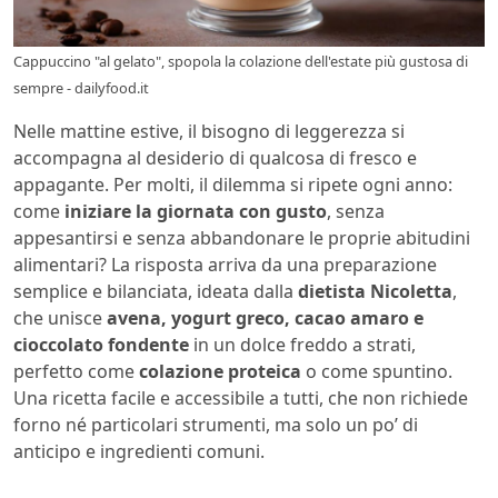
Cappuccino "al gelato", spopola la colazione dell'estate più gustosa di
sempre - dailyfood.it
Nelle mattine estive, il bisogno di leggerezza si
accompagna al desiderio di qualcosa di fresco e
appagante. Per molti, il dilemma si ripete ogni anno:
come
iniziare la giornata con gusto
, senza
appesantirsi e senza abbandonare le proprie abitudini
alimentari? La risposta arriva da una preparazione
semplice e bilanciata, ideata dalla
dietista Nicoletta
,
che unisce
avena, yogurt greco, cacao amaro e
cioccolato fondente
in un dolce freddo a strati,
perfetto come
colazione proteica
o come spuntino.
Una ricetta facile e accessibile a tutti, che non richiede
forno né particolari strumenti, ma solo un po’ di
anticipo e ingredienti comuni.