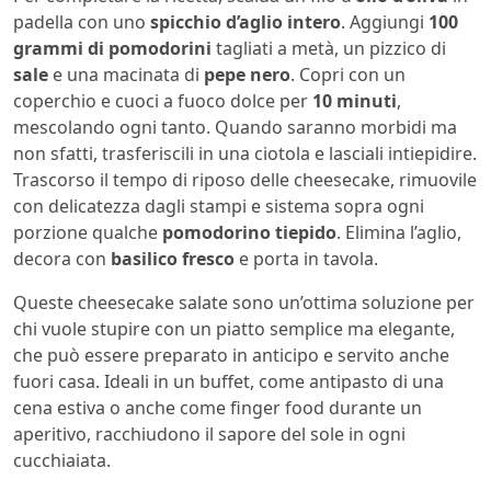
padella con uno
spicchio d’aglio intero
. Aggiungi
100
grammi di pomodorini
tagliati a metà, un pizzico di
sale
e una macinata di
pepe nero
. Copri con un
coperchio e cuoci a fuoco dolce per
10 minuti
,
mescolando ogni tanto. Quando saranno morbidi ma
non sfatti, trasferiscili in una ciotola e lasciali intiepidire.
Trascorso il tempo di riposo delle cheesecake, rimuovile
con delicatezza dagli stampi e sistema sopra ogni
porzione qualche
pomodorino tiepido
. Elimina l’aglio,
decora con
basilico fresco
e porta in tavola.
Queste cheesecake salate sono un’ottima soluzione per
chi vuole stupire con un piatto semplice ma elegante,
che può essere preparato in anticipo e servito anche
fuori casa. Ideali in un buffet, come antipasto di una
cena estiva o anche come finger food durante un
aperitivo, racchiudono il sapore del sole in ogni
cucchiaiata.