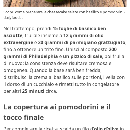
Scopri come preparare le cheesecake salate con basilico e pomodorini -
dailyfood.it
Nel frattempo, prendi
15 foglie di basilico ben
asciutte
, frullale insieme a
12 grammi di olio
extravergine
e
20 grammi di parmigiano grattugiato
,
fino a ottenere un trito fine. Unisci al composto
200
grammi di Philadelphia
e
un pizzico di sale
, poi frulla
di nuovo: la consistenza deve risultare cremosa e
omogenea. Quando la base sarà ben fredda,
distribuisci la crema al basilico sulle porzioni, livella con
il dorso di un cucchiaio e rimetti tutto in congelatore
per altri
25 minuti
circa.
La copertura ai pomodorini e il
tocco finale
Per completare la ricetta, scalda un filo d’
olio d’oliva
in