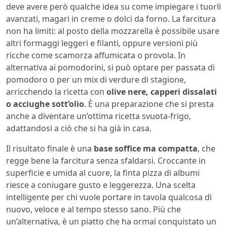
deve avere però qualche idea su come impiegare i tuorli
avanzati, magari in creme o dolci da forno. La farcitura
non ha limiti: al posto della mozzarella è possibile usare
altri formaggi leggeri e filanti, oppure versioni più
ricche come scamorza affumicata o provola. In
alternativa ai pomodorini, si può optare per passata di
pomodoro o per un mix di verdure di stagione,
arricchendo la ricetta con
olive nere, capperi dissalati
o acciughe sott’olio
. È una preparazione che si presta
anche a diventare un’ottima ricetta svuota-frigo,
adattandosi a ciò che si ha già in casa.
Il risultato finale è una
base soffice ma compatta
, che
regge bene la farcitura senza sfaldarsi. Croccante in
superficie e umida al cuore, la finta pizza di albumi
riesce a coniugare gusto e leggerezza. Una scelta
intelligente per chi vuole portare in tavola qualcosa di
nuovo, veloce e al tempo stesso sano. Più che
un’alternativa, è un piatto che ha ormai conquistato un