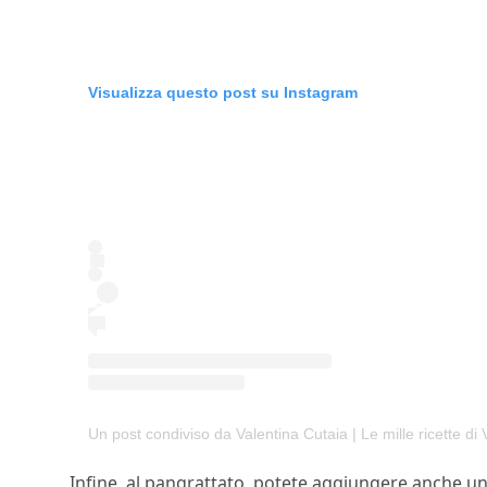
Visualizza questo post su Instagram
Un post condiviso da Valentina Cutaia | Le mille ricette di 
Infine, al pangrattato, potete aggiungere anche una