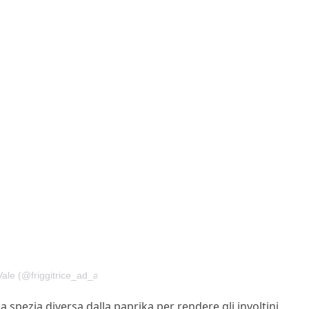
Vale (@friggitrice_ad_aria)
 spezia diversa dalla paprika per rendere gli involtini