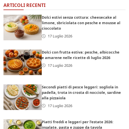
ARTICOLI RECENTI
Dolci estivi senza cottura: cheesecake al
limone, sbriciolata con pesche e mousse al
cioccolato
17 Luglio 2026
Dolci con frutta estiva: pesche, albicocche
e amarene nelle ricette di luglio 2026
17 Luglio 2026
Secondi piatti di pesce leggeri: sogliola in
padella, trota in crosta di nocciole, sardine
alla pizzaiola
17 Luglio 2026
Piatti freddi e leggeri per l’estate 2026:
insalate, pasta e zuppe da tavola