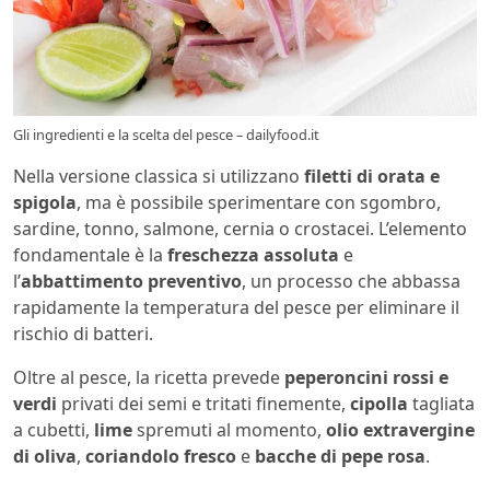
Gli ingredienti e la scelta del pesce – dailyfood.it
Nella versione classica si utilizzano
filetti di orata e
spigola
, ma è possibile sperimentare con sgombro,
sardine, tonno, salmone, cernia o crostacei. L’elemento
fondamentale è la
freschezza assoluta
e
l’
abbattimento preventivo
, un processo che abbassa
rapidamente la temperatura del pesce per eliminare il
rischio di batteri.
Oltre al pesce, la ricetta prevede
peperoncini rossi e
verdi
privati dei semi e tritati finemente,
cipolla
tagliata
a cubetti,
lime
spremuti al momento,
olio extravergine
di oliva
,
coriandolo fresco
e
bacche di pepe rosa
.