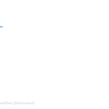
am
DovealSud (@dovealsud)