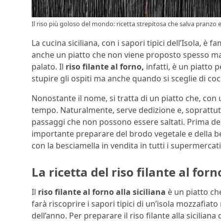
Il riso più goloso del mondo: ricetta strepitosa che salva pranzo e
La cucina siciliana, con i sapori tipici dell’Isola, è f
anche un piatto che non viene proposto spesso ma c
palato. Il
riso filante al forno,
infatti, è un piatto
stupire gli ospiti ma anche quando si sceglie di cocc
Nonostante il nome, si tratta di un piatto che, con 
tempo. Naturalmente, serve dedizione e, soprattut
passaggi che non possono essere saltati. Prima della
importante preparare del brodo vegetale e della be
con la besciamella in vendita in tutti i supermercati
La ricetta del riso filante al forno
Il
riso filante al forno alla siciliana
è un piatto ch
farà riscoprire i sapori tipici di un’isola mozzafia
dell’anno. Per preparare il riso filante alla sicilian