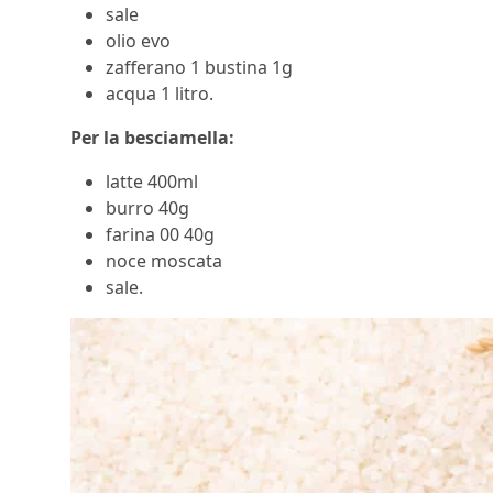
sale
olio evo
zafferano 1 bustina 1g
acqua 1 litro.
Per la besciamella:
latte 400ml
burro 40g
farina 00 40g
noce moscata
sale.