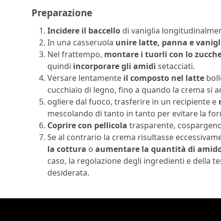
Preparazione
Incidere il baccello
di vaniglia longitudinalmen
In una casseruola
unire latte, panna e vanigl
Nel frattempo,
montare i tuorli con lo zucch
quindi
incorporare gli amidi
setacciati.
Versare lentamente
il composto nel latte
boll
cucchiaio di legno, fino a quando la crema si a
ogliere dal fuoco, trasferire in un recipiente e
r
mescolando di tanto in tanto per evitare la for
Coprire con pellicola
trasparente, cospargendo
Se al contrario la crema risultasse eccessivam
la cottura
o
aumentare la quantità di amid
caso, la regolazione degli ingredienti e della
desiderata.