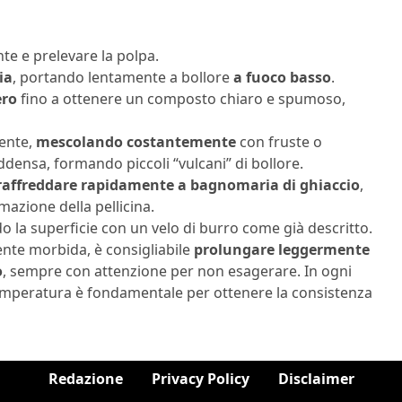
te e prelevare la polpa.
ia
, portando lentamente a bollore
a fuoco basso
.
ero
fino a ottenere un composto chiaro e spumoso,
ente,
mescolando costantemente
con fruste o
ddensa, formando piccoli “vulcani” di bollore.
affreddare rapidamente a bagnomaria di ghiaccio
,
mazione della pellicina.
 la superficie con un velo di burro come già descritto.
ente morbida, è consigliabile
prolungare leggermente
o
, sempre con attenzione per non esagerare. In ogni
 temperatura è fondamentale per ottenere la consistenza
Redazione
Privacy Policy
Disclaimer