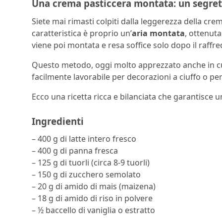
Una crema pasticcera montata: un segreto
Siete mai rimasti colpiti dalla leggerezza della crem
caratteristica è proprio un’
aria montata
, ottenut
viene poi montata e resa soffice solo dopo il raff
Questo metodo, oggi molto apprezzato anche in c
facilmente lavorabile per decorazioni a ciuffo o per 
Ecco una ricetta ricca e bilanciata che garantisce u
Ingredienti
– 400 g di latte intero fresco
– 400 g di panna fresca
– 125 g di tuorli (circa 8-9 tuorli)
– 150 g di zucchero semolato
– 20 g di amido di mais (maizena)
– 18 g di amido di riso in polvere
– ½ baccello di vaniglia o estratto