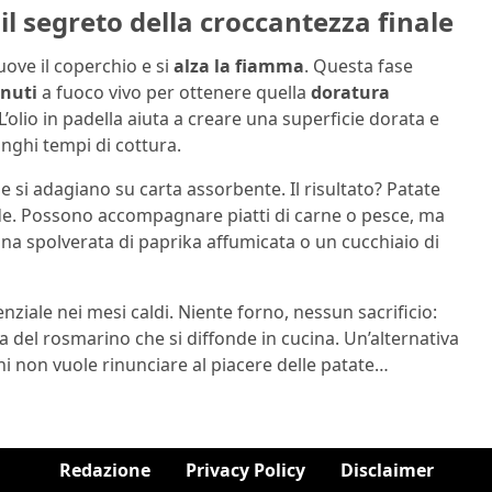
il segreto della croccantezza finale
uove il coperchio e si
alza la fiamma
. Questa fase
inuti
a fuoco vivo per ottenere quella
doratura
L’olio in padella aiuta a creare una superficie dorata e
unghi tempi di cottura.
e si adagiano su carta assorbente. Il risultato? Patate
pide. Possono accompagnare piatti di carne o pesce, ma
a spolverata di paprika affumicata o un cucchiaio di
nziale nei mesi caldi. Niente forno, nessun sacrificio:
ma del rosmarino che si diffonde in cucina. Un’alternativa
hi non vuole rinunciare al piacere delle patate…
Redazione
Privacy Policy
Disclaimer