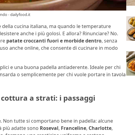
ndo - dailyfood.it
 della cucina italiana, ma quando le temperature
desistere anche i più golosi. E allora? Rinunciare? No.
ere
patate croccanti fuori e morbide dentro
, senza
fuso anche online, che consente di cucinare in modo
lici e una buona padella antiaderente. Ideale per chi
mansarda o semplicemente per chi vuole portare in tavola
cottura a strati: i passaggi
e
. Non tutte si comportano bene in padella: alcune
tà più adatte sono
Roseval
,
Franceline
,
Charlotte
,