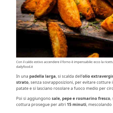
Con il caldo estivo accendere il forno è impensabile: ecco la ricet
dailyfood.it
In una
padella larga
, si scalda dell’
olio extravergi
strato
, senza sovrapposizioni, per evitare cotture i
patate e si lasciano rosolare a fuoco medio per cir
Poi si aggiungono
sale, pepe e rosmarino fresco
,
cottura prosegue per altri
15 minuti
, mescolando 