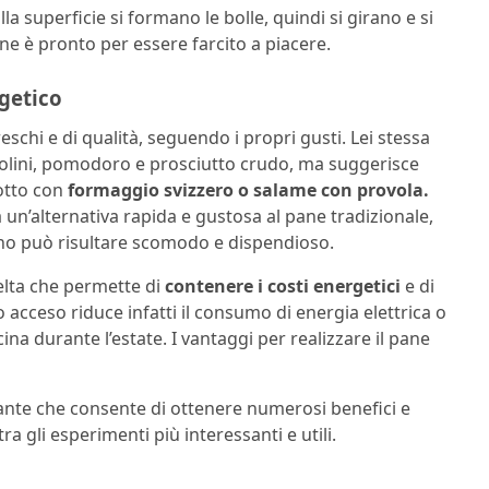
la superficie si formano le bolle, quindi si girano e si
pane è pronto per essere farcito a piacere.
rgetico
eschi e di qualità, seguendo i propri gusti. Lei stessa
riolini, pomodoro e prosciutto crudo, ma suggerisce
otto con
formaggio svizzero o salame con provola.
 un’alternativa rapida e gustosa al pane tradizionale,
rno può risultare scomodo e dispendioso.
celta che permette di
contenere i costi energetici
e di
 acceso riduce infatti il consumo di energia elettrica o
a durante l’estate. I vantaggi per realizzare il pane
ante che consente di ottenere numerosi benefici e
a gli esperimenti più interessanti e utili.