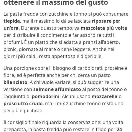
ottenere il massimo del gusto
La pasta fredda con zucchine e tonno si può consumare
tiepida
, ma il massimo lo dà se lasciata
riposare per
un’ora
. Durante questo tempo, va
mescolata più volte
per distribuire il condimento e far assorbire tutti i
profumi. È un piatto che si adatta a pranzi all’aperto,
picnic, giornate al mare o cene leggere. Anche nei
giorni più caldi, resta appetitosa e digeribile.
Una porzione copre il bisogno di carboidrati, proteine e
fibre, ed è perfetta anche per chi cerca un pasto
bilanciato
. A chi vuole variare, si può suggerire una
versione con
salmone affumicato
al posto del tonno o
l’aggiunta di
pomodorini
. Alcuni usano
mozzarella
o
prosciutto crudo
, ma il mix zucchine-tonno resta uno
dei più equilibrati.
Il consiglio finale riguarda la conservazione: una volta
preparata, la pasta fredda può restare in frigo per
24