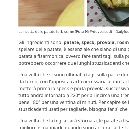
La ricetta delle patate furbissime (Foto IG @dovealsud) – Dailyfoo
Gli ingredienti sono:
patate, speck, provola, rosma
spelare delle patate, è essenziale che siano di una
patata a fisarmonica, ovvero fare tanti tagli sulla p
potrebbero occorrere due lunghi stuzzicadenti che 
Una volta che si sono ultimati i tagli sulla parte do
da forno, con l’apposita carta necessaria a non farl
metterà prima lo speck e poi la provola, successivame
tutto andrà infornato a 220° per all’incirca una tre
bene 180° per una ventina di minuti. Per capire se
stuzzicadenti usati per tagliarle, bisogna far sì ch
Una volta che la teglia sarà sfornata, le patate a 
migliore è mangiarle quando sono ancora calde. U