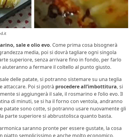
d.it
rino, sale e olio evo
. Come prima cosa bisognerà
 grandezza media, poi si dovrà tagliare ogni singola
arte superiore, senza arrivare fino in fondo, per farlo
aiuteranno a fermare il coltello al punto giusto.
rsale delle patate, si potranno sistemare su una teglia
e attaccare. Poi si potrà
procedere all’imbottitura
, si
nte si aggiungerà il sale, il rosmarino e l’olio evo. Il
ntina di minuti, se si ha il forno con ventola, andranno
 le patate sono cotte, si potranno usare nuovamente gli
e la parte superiore si abbrustolisca quanto basta.
fisarmonica saranno pronte per essere gustate, la cosa
n piatto semplicissimo e anche molto economico,