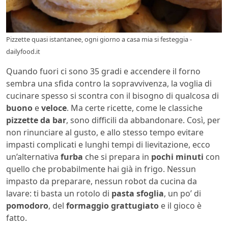
Pizzette quasi istantanee, ogni giorno a casa mia si festeggia -
dailyfood.it
Quando fuori ci sono 35 gradi e accendere il forno
sembra una sfida contro la sopravvivenza, la voglia di
cucinare spesso si scontra con il bisogno di qualcosa di
buono
e
veloce
. Ma certe ricette, come le classiche
pizzette da bar
, sono difficili da abbandonare. Così, per
non rinunciare al gusto, e allo stesso tempo evitare
impasti complicati e lunghi tempi di lievitazione, ecco
un’alternativa
furba
che si prepara in
pochi minuti
con
quello che probabilmente hai già in frigo. Nessun
impasto da preparare, nessun robot da cucina da
lavare: ti basta un rotolo di
pasta sfoglia
, un po’ di
pomodoro
, del
formaggio grattugiato
e il gioco è
fatto.