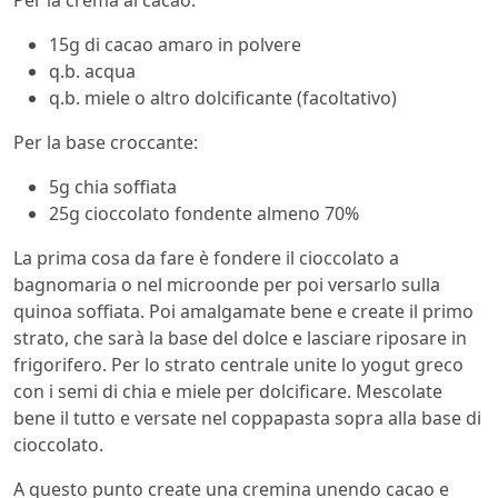
Per la crema al cacao:
15g di cacao amaro in polvere
q.b. acqua
q.b. miele o altro dolcificante (facoltativo)
Per la base croccante:
5g chia soffiata
25g cioccolato fondente almeno 70%
La prima cosa da fare è fondere il cioccolato a
bagnomaria o nel microonde per poi versarlo sulla
quinoa soffiata. Poi amalgamate bene e create il primo
strato, che sarà la base del dolce e lasciare riposare in
frigorifero. Per lo strato centrale unite lo yogut greco
con i semi di chia e miele per dolcificare. Mescolate
bene il tutto e versate nel coppapasta sopra alla base di
cioccolato.
A questo punto create una cremina unendo cacao e