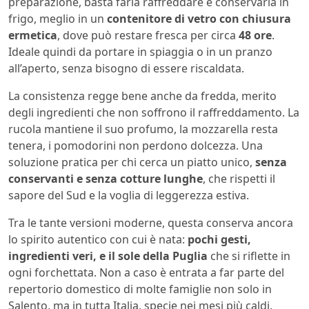
preparazione, basta farla raffreddare e conservarla in
frigo, meglio in un
contenitore di vetro con chiusura
ermetica
, dove può restare fresca per circa
48 ore
.
Ideale quindi da portare in spiaggia o in un pranzo
all’aperto, senza bisogno di essere riscaldata.
La consistenza regge bene anche da fredda, merito
degli ingredienti che non soffrono il raffreddamento. La
rucola mantiene il suo profumo, la mozzarella resta
tenera, i pomodorini non perdono dolcezza. Una
soluzione pratica per chi cerca un piatto unico,
senza
conservanti e senza cotture lunghe
, che rispetti il
sapore del Sud e la voglia di leggerezza estiva.
Tra le tante versioni moderne, questa conserva ancora
lo spirito autentico con cui è nata:
pochi gesti,
ingredienti veri, e il sole della Puglia
che si riflette in
ogni forchettata. Non a caso è entrata a far parte del
repertorio domestico di molte famiglie non solo in
Salento, ma in tutta Italia, specie nei mesi più caldi.