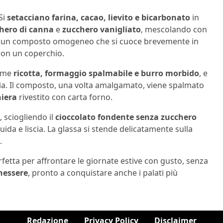
Si
setacciano farina, cacao, lievito e bicarbonato
in
chero di canna
e
zucchero vanigliato
, mescolando con
o un composto omogeneo che si cuoce brevemente in
con un coperchio.
ieme
ricotta, formaggio spalmabile e burro morbido
, e
. Il composto, una volta amalgamato, viene spalmato
iera
rivestito con carta forno.
, sciogliendo il
cioccolato fondente senza zucchero
ida e liscia. La glassa si stende delicatamente sulla
.
rfetta per affrontare le giornate estive con gusto, senza
nessere
, pronto a conquistare anche i palati più
Redazione
Privacy Policy
Disclaimer