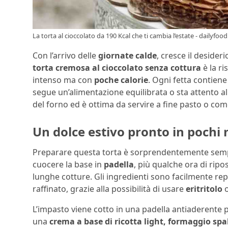
La torta al cioccolato da 190 Kcal che ti cambia l’estate - dailyfood.
Con l’arrivo delle
giornate calde
, cresce il deside
torta cremosa al cioccolato senza cottura
è la ri
intenso ma con
poche calorie
. Ogni fetta contien
segue un’alimentazione equilibrata o sta attento all
del forno ed è ottima da servire a fine pasto o co
Un dolce estivo pronto in pochi 
Preparare questa torta è sorprendentemente sem
cuocere la base in
padella
, più qualche ora di ripo
lunghe cotture. Gli ingredienti sono facilmente repe
raffinato, grazie alla possibilità di usare
eritritolo
L’impasto viene cotto in una padella antiaderente
una
crema a base di ricotta light, formaggio sp