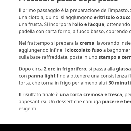
Il primo passaggio è la preparazione dell’impasto. 
una ciotola, quindi si aggiungono
eritritolo o zuc
una frusta. Si incorpora l’
olio e l’acqua
, ottenend
padella con carta forno, a fuoco basso, coprendo 
Nel frattempo si prepara la
crema
, lavorando ins
aggiungendo infine il
cioccolato fuso
a bagnomaria
sulla base raffreddata, posta in uno
stampo a cern
Dopo circa
2 ore in frigorifero
, si passa alla
glassa
con
panna light
fino a ottenere una consistenza flu
torta, che torna in frigo per almeno altri
30 minuti
Il risultato finale è
una torta cremosa e fresca
, pe
appesantirsi. Un dessert che coniuga
piacere e be
esigenti.