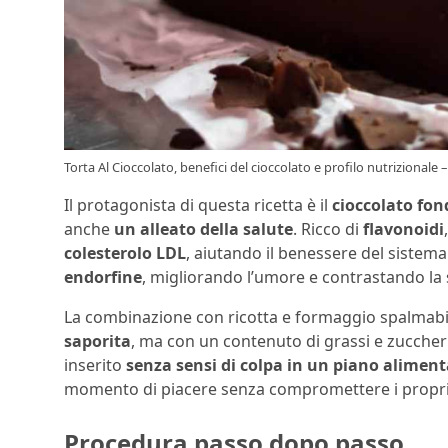
Torta Al Cioccolato, benefici del cioccolato e profilo nutrizionale –
Il protagonista di questa ricetta è il
cioccolato fo
anche
un alleato della salute
. Ricco di
flavonoidi
colesterolo LDL
, aiutando il benessere del sistema 
endorfine
, migliorando l’umore e contrastando la
La combinazione con ricotta e formaggio spalmabil
saporita
, ma con un contenuto di grassi e zuccheri
inserito
senza sensi di colpa in un piano aliment
momento di piacere senza compromettere i propri ob
Procedura passo dopo passo