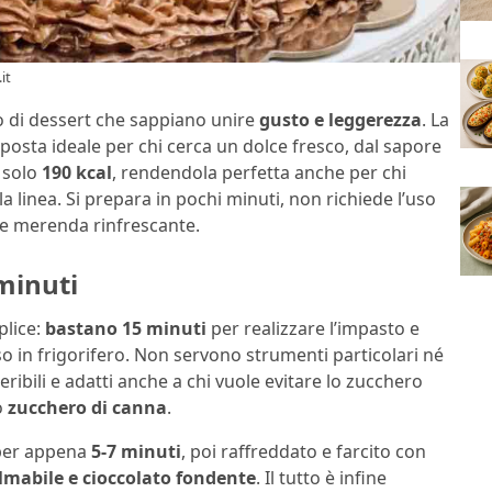
it
rio di dessert che sappiano unire
gusto e leggerezza
. La
sposta ideale per chi cerca un dolce fresco, dal sapore
e solo
190 kcal
, rendendola perfetta anche per chi
a linea. Si prepara in pochi minuti, non richiede l’uso
me merenda rinfrescante.
minuti
plice:
bastano 15 minuti
per realizzare l’impasto e
so in frigorifero. Non servono strumenti particolari né
ribili e adatti anche a chi vuole evitare lo zucchero
o
zucchero di canna
.
 per appena
5-7 minuti
, poi raffreddato e farcito con
almabile e cioccolato fondente
. Il tutto è infine